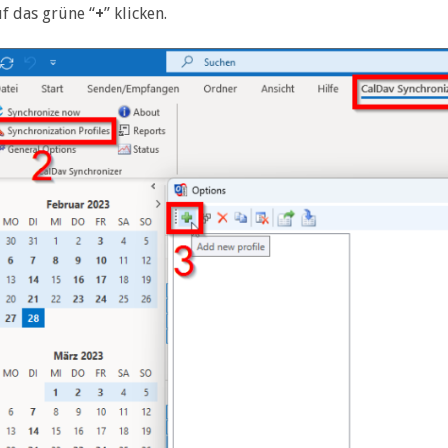
f das grüne “
+
” klicken.